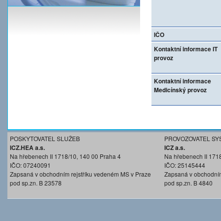
IČO
Kontaktní informace IT
provoz
Kontaktní informace
Medicínský provoz
POSKYTOVATEL SLUŽEB
PROVOZOVATEL SY
ICZ.HEA a.s.
ICZ a.s.
Na hřebenech II 1718/10, 140 00 Praha 4
Na hřebenech II 171
IČO: 07240091
IČO: 25145444
Zapsaná v obchodním rejstříku vedeném MS v Praze
Zapsaná v obchodním
pod sp.zn. B 23578
pod sp.zn. B 4840