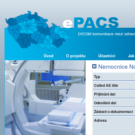
Úvod
O projektu
Účastníci
Jak
Nemocnice Nov
Typ
Called AE title
Přijímání dat
Odesílání dat
Žádosti o dokumentaci
Adresa