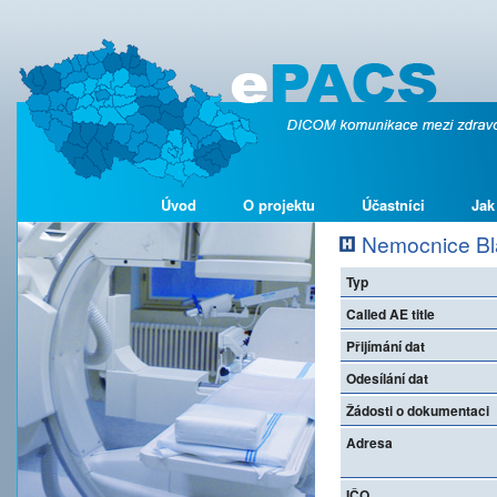
Úvod
O projektu
Účastníci
Jak
Nemocnice Bl
Typ
Called AE title
Přijímání dat
Odesílání dat
Žádosti o dokumentaci
Adresa
IČO