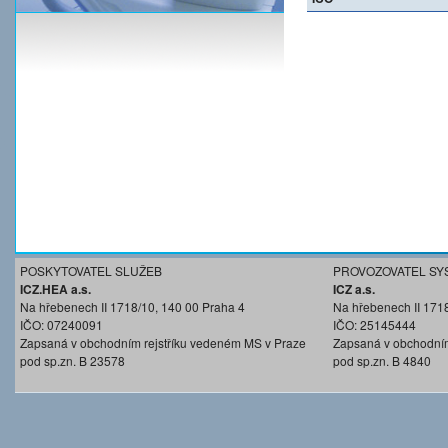
POSKYTOVATEL SLUŽEB
PROVOZOVATEL SY
ICZ.HEA a.s.
ICZ a.s.
Na hřebenech II 1718/10, 140 00 Praha 4
Na hřebenech II 171
IČO: 07240091
IČO: 25145444
Zapsaná v obchodním rejstříku vedeném MS v Praze
Zapsaná v obchodním
pod sp.zn. B 23578
pod sp.zn. B 4840