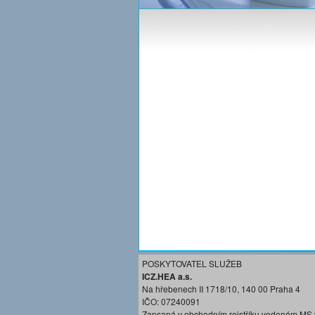
POSKYTOVATEL SLUŽEB
ICZ.HEA a.s.
Na hřebenech II 1718/10, 140 00 Praha 4
IČO: 07240091
Zapsaná v obchodním rejstříku vedeném MS 