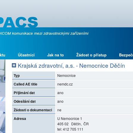
ktu
Účastníci
Jak na to
Žádost o přístup
Bezpeč
Krajská zdravotní, a.s. - Nemocnice Děčín
Typ
Nemocnice
Called AE title
nemdc.cz
Přijímání dat
ano
Odesílání dat
ano
Žádosti o dokumentaci
ne
Adresa
U Nemocnice 1
405 02 Děčín, ČR
tel: 412 705 111