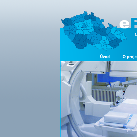
Úvod
O proje