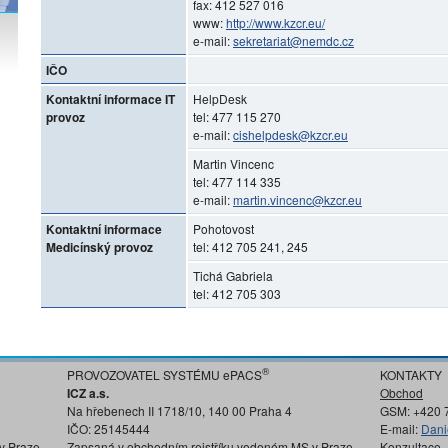
fax: 412 527 016
www:
http://www.kzcr.eu/
e-mail:
sekretariat@nemdc.cz
IČO
Kontaktní informace IT
HelpDesk
provoz
tel: 477 115 270
e-mail:
cishelpdesk@kzcr.eu
Martin Vincenc
tel: 477 114 335
e-mail:
martin.vincenc@kzcr.eu
Kontaktní informace
Pohotovost
Medicínský provoz
tel: 412 705 241, 245
Tichá Gabriela
tel: 412 705 303
®
PROVOZOVATEL SYSTÉMU ePACS
KONTAKTY
ICZ a.s.
Obchod
Na hřebenech II 1718/10, 140 00 Praha 4
GSM: +420 
IČO: 25145444
E-mail:
Dani
v Praze
Zapsaná v obchodním rejstříku vedeném MS v Praze
Konzultace