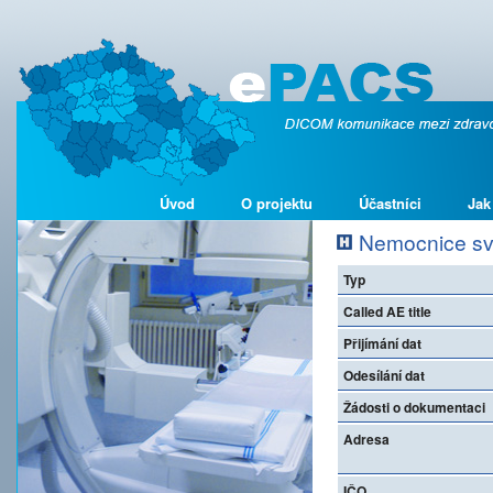
Úvod
O projektu
Účastníci
Jak
Nemocnice sv. 
Typ
Called AE title
Přijímání dat
Odesílání dat
Žádosti o dokumentaci
Adresa
IČO