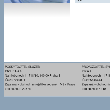
POSKYTOVATEL SLUŽEB
PROVOZOVATEL SY
ICZ.HEA a.s.
ICZ a.s.
Na hřebenech II 1718/10, 140 00 Praha 4
Na hřebenech II 171
IČO: 07240091
IČO: 25145444
Zapsaná v obchodním rejstříku vedeném MS v Praze
Zapsaná v obchodním
pod sp.zn. B 23578
pod sp.zn. B 4840