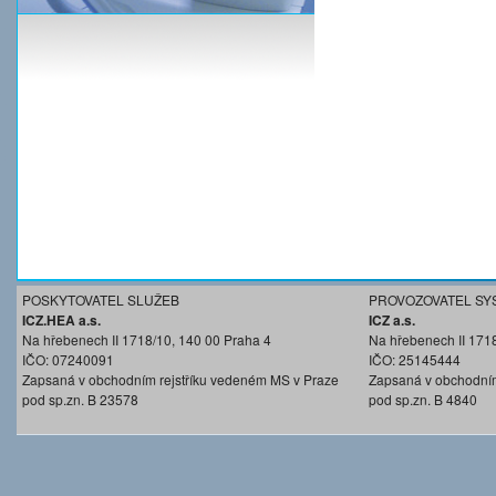
POSKYTOVATEL SLUŽEB
PROVOZOVATEL SY
ICZ.HEA a.s.
ICZ a.s.
Na hřebenech II 1718/10, 140 00 Praha 4
Na hřebenech II 171
IČO: 07240091
IČO: 25145444
Zapsaná v obchodním rejstříku vedeném MS v Praze
Zapsaná v obchodním
pod sp.zn. B 23578
pod sp.zn. B 4840