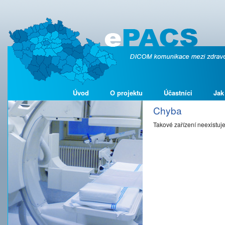
Úvod
O projektu
Účastníci
Jak
Chyba
Takové zařízení neexistuj