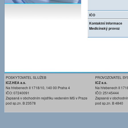
IČO
Kontaktní informace
Medicínský provoz
POSKYTOVATEL SLUŽEB
PROVOZOVATEL SY
ICZ.HEA a.s.
ICZ a.s.
Na hřebenech II 1718/10, 140 00 Praha 4
Na hřebenech II 171
IČO: 07240091
IČO: 25145444
Zapsaná v obchodním rejstříku vedeném MS v Praze
Zapsaná v obchodním
pod sp.zn. B 23578
pod sp.zn. B 4840