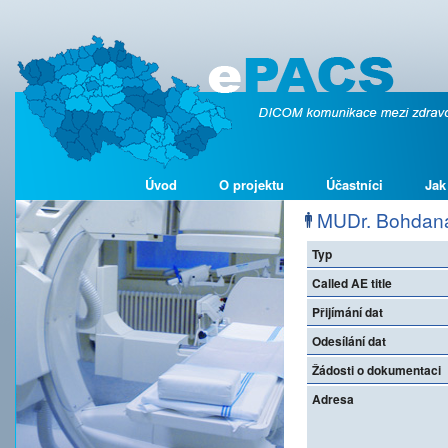
Úvod
O projektu
Účastníci
Jak
MUDr. Bohdana
Typ
Called AE title
Přijímání dat
Odesílání dat
Žádosti o dokumentaci
Adresa