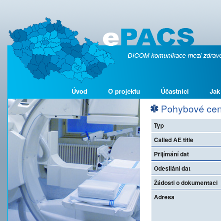
Úvod
O projektu
Účastníci
Jak
Pohybové cen
Typ
Called AE title
Přijímání dat
Odesílání dat
Žádosti o dokumentaci
Adresa