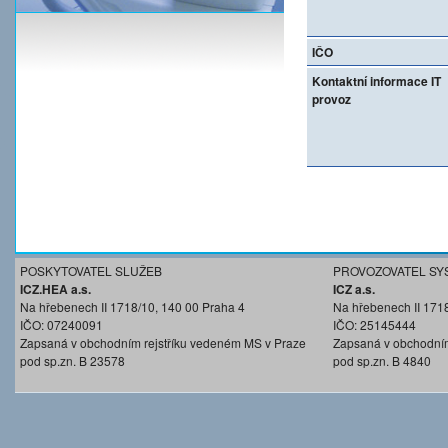
IČO
Kontaktní informace IT
provoz
POSKYTOVATEL SLUŽEB
PROVOZOVATEL SY
ICZ.HEA a.s.
ICZ a.s.
Na hřebenech II 1718/10, 140 00 Praha 4
Na hřebenech II 171
IČO: 07240091
IČO: 25145444
Zapsaná v obchodním rejstříku vedeném MS v Praze
Zapsaná v obchodním
pod sp.zn. B 23578
pod sp.zn. B 4840