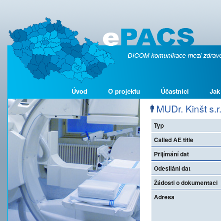
Úvod
O projektu
Účastníci
Jak
MUDr. Kinšt s.r.
Typ
Called AE title
Přijímání dat
Odesílání dat
Žádosti o dokumentaci
Adresa