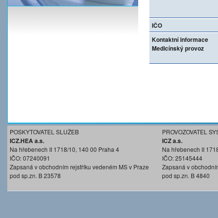
IČO
Kontaktní informace
Medicínský provoz
POSKYTOVATEL SLUŽEB
PROVOZOVATEL SY
ICZ.HEA a.s.
ICZ a.s.
Na hřebenech II 1718/10, 140 00 Praha 4
Na hřebenech II 171
IČO: 07240091
IČO: 25145444
Zapsaná v obchodním rejstříku vedeném MS v Praze
Zapsaná v obchodním
pod sp.zn. B 23578
pod sp.zn. B 4840