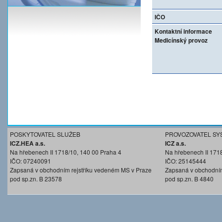
IČO
Kontaktní informace
Medicínský provoz
POSKYTOVATEL SLUŽEB
PROVOZOVATEL SY
ICZ.HEA a.s.
ICZ a.s.
Na hřebenech II 1718/10, 140 00 Praha 4
Na hřebenech II 171
IČO: 07240091
IČO: 25145444
Zapsaná v obchodním rejstříku vedeném MS v Praze
Zapsaná v obchodním
pod sp.zn. B 23578
pod sp.zn. B 4840