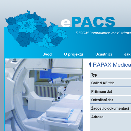
Úvod
O projektu
Účastníci
Jak
RAPAX Medical 
Typ
Called AE title
Přijímání dat
Odesílání dat
Žádosti o dokumentaci
Adresa