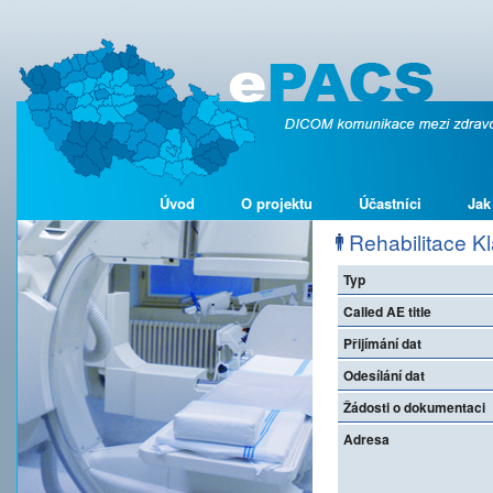
Úvod
O projektu
Účastníci
Jak
Rehabilitace Klá
Typ
Called AE title
Přijímání dat
Odesílání dat
Žádosti o dokumentaci
Adresa