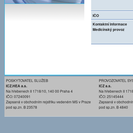
IČO
Kontaktní informace
Medicínský provoz
POSKYTOVATEL SLUŽEB
PROVOZOVATEL SY
ICZ.HEA a.s.
ICZ a.s.
Na hřebenech II 1718/10, 140 00 Praha 4
Na hřebenech II 171
IČO: 07240091
IČO: 25145444
Zapsaná v obchodním rejstříku vedeném MS v Praze
Zapsaná v obchodním
pod sp.zn. B 23578
pod sp.zn. B 4840