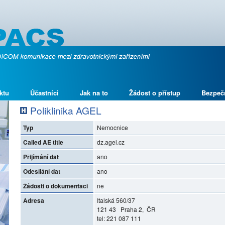
ktu
Účastníci
Jak na to
Žádost o přístup
Bezpeč
Poliklinika AGEL
Typ
Nemocnice
Called AE title
dz.agel.cz
Přijímání dat
ano
Odesílání dat
ano
Žádosti o dokumentaci
ne
Adresa
Italská 560/37
121 43 Praha 2, ČR
tel: 221 087 111