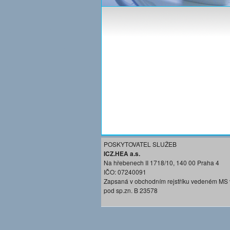
POSKYTOVATEL SLUŽEB
ICZ.HEA a.s.
Na hřebenech II 1718/10, 140 00 Praha 4
IČO: 07240091
Zapsaná v obchodním rejstříku vedeném MS 
pod sp.zn. B 23578