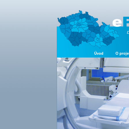
Úvod
O proje