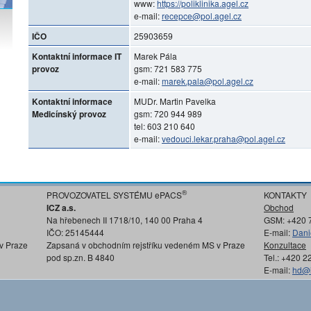
www:
https://poliklinika.agel.cz
e-mail:
recepce@pol.agel.cz
IČO
25903659
Kontaktní informace IT
Marek Pála
provoz
gsm: 721 583 775
e-mail:
marek.pala@pol.agel.cz
Kontaktní informace
MUDr. Martin Pavelka
Medicínský provoz
gsm: 720 944 989
tel: 603 210 640
e-mail:
vedouci.lekar.praha@pol.agel.cz
®
PROVOZOVATEL SYSTÉMU ePACS
KONTAKTY
ICZ a.s.
Obchod
Na hřebenech II 1718/10, 140 00 Praha 4
GSM: +420 
IČO: 25145444
E-mail:
Dani
v Praze
Zapsaná v obchodním rejstříku vedeném MS v Praze
Konzultace
pod sp.zn. B 4840
Tel.: +420 
E-mail:
hd@i