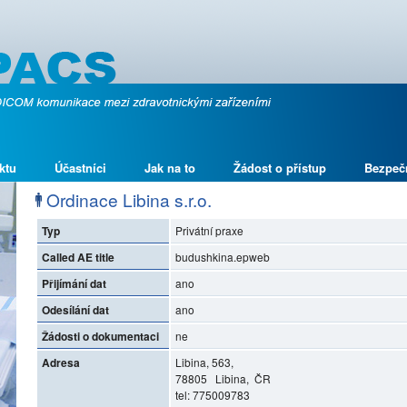
ktu
Účastníci
Jak na to
Žádost o přístup
Bezpeč
Ordinace Libina s.r.o.
Typ
Privátní praxe
Called AE title
budushkina.epweb
Přijímání dat
ano
Odesílání dat
ano
Žádosti o dokumentaci
ne
Adresa
Libina, 563,
78805 Libina, ČR
tel: 775009783