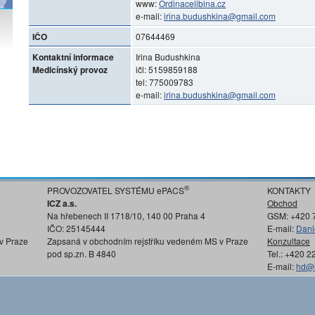
www:
Ordinacelibina.cz
e-mail:
irina.budushkina@gmail.com
IČO
07644469
Kontaktní informace
Irina Budushkina
Medicínský provoz
ičl: 5159859188
tel: 775009783
e-mail:
irina.budushkina@gmail.com
®
PROVOZOVATEL SYSTÉMU ePACS
KONTAKTY
ICZ a.s.
Obchod
Na hřebenech II 1718/10, 140 00 Praha 4
GSM: +420 
IČO: 25145444
E-mail:
Dani
v Praze
Zapsaná v obchodním rejstříku vedeném MS v Praze
Konzultace
pod sp.zn. B 4840
Tel.: +420 
E-mail:
hd@i