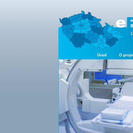
Úvod
O proje