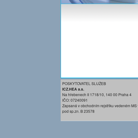
POSKYTOVATEL SLUŽEB
ICZ.HEA a.s.
Na hřebenech II 1718/10, 140 00 Praha 4
IČO: 07240091
Zapsaná v obchodním rejstříku vedeném MS 
pod sp.zn. B 23578