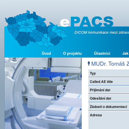
Úvod
O projektu
Účastníci
Jak
MUDr. Tomáš Z
Typ
Called AE title
Přijímání dat
Odesílání dat
Žádosti o dokumentaci
Adresa