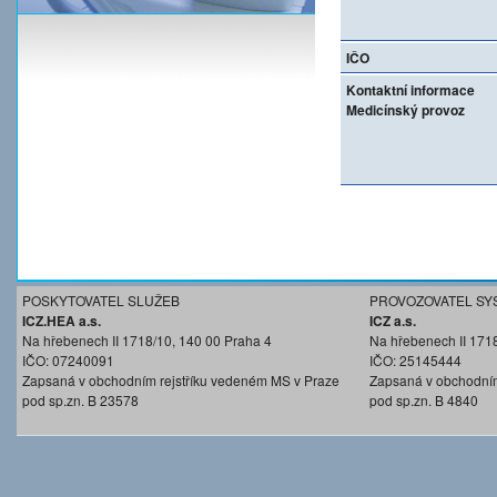
IČO
Kontaktní informace
Medicínský provoz
POSKYTOVATEL SLUŽEB
PROVOZOVATEL SY
ICZ.HEA a.s.
ICZ a.s.
Na hřebenech II 1718/10, 140 00 Praha 4
Na hřebenech II 171
IČO: 07240091
IČO: 25145444
Zapsaná v obchodním rejstříku vedeném MS v Praze
Zapsaná v obchodním
pod sp.zn. B 23578
pod sp.zn. B 4840