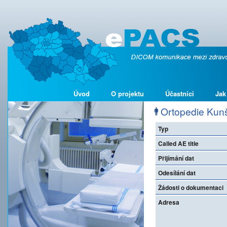
Úvod
O projektu
Účastníci
Jak
Ortopedie Kunš
Typ
Called AE title
Přijímání dat
Odesílání dat
Žádosti o dokumentaci
Adresa