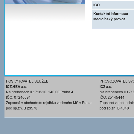
IČO
Kontaktní informace
Medicínský provoz
POSKYTOVATEL SLUŽEB
PROVOZOVATEL SY
ICZ.HEA a.s.
ICZ a.s.
Na hřebenech II 1718/10, 140 00 Praha 4
Na hřebenech II 171
IČO: 07240091
IČO: 25145444
Zapsaná v obchodním rejstříku vedeném MS v Praze
Zapsaná v obchodním
pod sp.zn. B 23578
pod sp.zn. B 4840