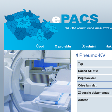
Úvod
O projektu
Účastníci
Jak
Pneumo-KV
Typ
Called AE title
Přijímání dat
Odesílání dat
Žádosti o dokumentaci
Adresa