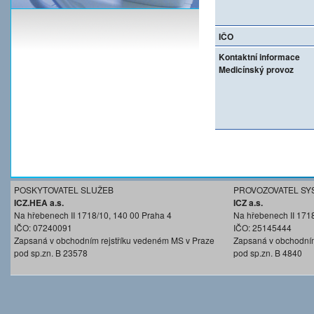
IČO
Kontaktní informace
Medicínský provoz
POSKYTOVATEL SLUŽEB
PROVOZOVATEL SY
ICZ.HEA a.s.
ICZ a.s.
Na hřebenech II 1718/10, 140 00 Praha 4
Na hřebenech II 171
IČO: 07240091
IČO: 25145444
Zapsaná v obchodním rejstříku vedeném MS v Praze
Zapsaná v obchodním
pod sp.zn. B 23578
pod sp.zn. B 4840