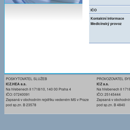
IČO
Kontaktní informace
Medicínský provoz
POSKYTOVATEL SLUŽEB
PROVOZOVATEL SY
ICZ.HEA a.s.
ICZ a.s.
Na hřebenech II 1718/10, 140 00 Praha 4
Na hřebenech II 171
IČO: 07240091
IČO: 25145444
Zapsaná v obchodním rejstříku vedeném MS v Praze
Zapsaná v obchodním
pod sp.zn. B 23578
pod sp.zn. B 4840