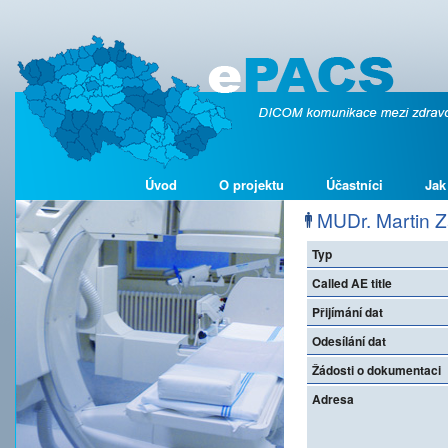
Úvod
O projektu
Účastníci
Jak
MUDr. Martin Z
Typ
Called AE title
Přijímání dat
Odesílání dat
Žádosti o dokumentaci
Adresa