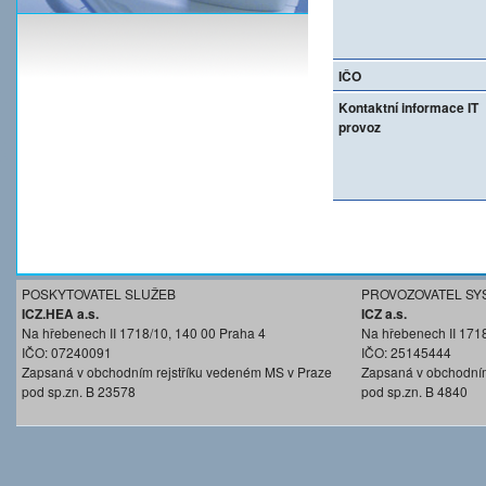
IČO
Kontaktní informace IT
provoz
POSKYTOVATEL SLUŽEB
PROVOZOVATEL SY
ICZ.HEA a.s.
ICZ a.s.
Na hřebenech II 1718/10, 140 00 Praha 4
Na hřebenech II 171
IČO: 07240091
IČO: 25145444
Zapsaná v obchodním rejstříku vedeném MS v Praze
Zapsaná v obchodním
pod sp.zn. B 23578
pod sp.zn. B 4840