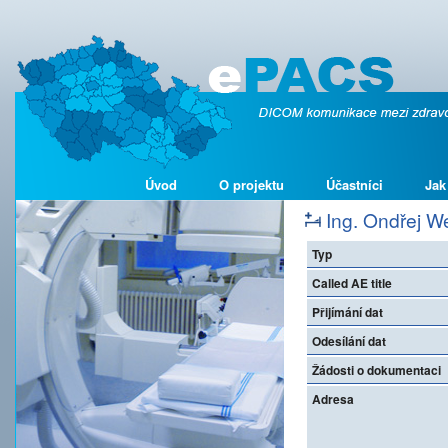
Úvod
O projektu
Účastníci
Jak
Ing. Ondřej We
Typ
Called AE title
Přijímání dat
Odesílání dat
Žádosti o dokumentaci
Adresa