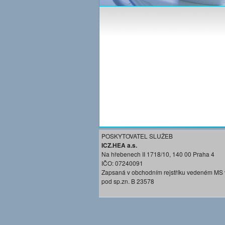
POSKYTOVATEL SLUŽEB
ICZ.HEA a.s.
Na hřebenech II 1718/10, 140 00 Praha 4
IČO: 07240091
Zapsaná v obchodním rejstříku vedeném MS 
pod sp.zn. B 23578