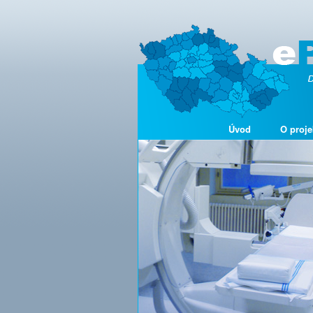
Úvod
O proje