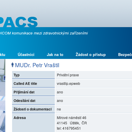
ktu
Účastníci
Jak na to
Žádost o přístup
Bezpeč
MUDr. Petr Vraštil
Typ
Privátní praxe
Called AE title
vrastilp.epweb
Přijímání dat
ano
Odesílání dat
ano
Žádosti o dokumentaci
ne
Adresa
Mírové náměstí 46
41145 Úštěk, ČR
tel: 416795451