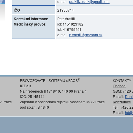
e-mail:
praktik.ustek@gmail.com
IČO
21936714
Kontaktní informace
Petr Vraštil
Medicínský provoz
ičl: 1151923182
tel: 416795451
e-mail:
p.vrastil@seznam.cz
®
PROVOZOVATEL SYSTÉMU ePACS
KONTAKTY
ICZ a.s.
Obchod
Na hřebenech II 1718/10, 140 00 Praha 4
GSM: +420 
IČO: 25145444
E-mail:
Dani
v Praze
Zapsaná v obchodním rejstříku vedeném MS v Praze
Konzultace
pod sp.zn. B 4840
Tel.: +420 
E-mail:
hd@i