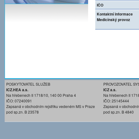
IČO
Kontaktní informace
Medicínský provoz
POSKYTOVATEL SLUŽEB
PROVOZOVATEL SY
ICZ.HEA a.s.
ICZ a.s.
Na hřebenech II 1718/10, 140 00 Praha 4
Na hřebenech II 171
IČO: 07240091
IČO: 25145444
Zapsaná v obchodním rejstříku vedeném MS v Praze
Zapsaná v obchodním
pod sp.zn. B 23578
pod sp.zn. B 4840