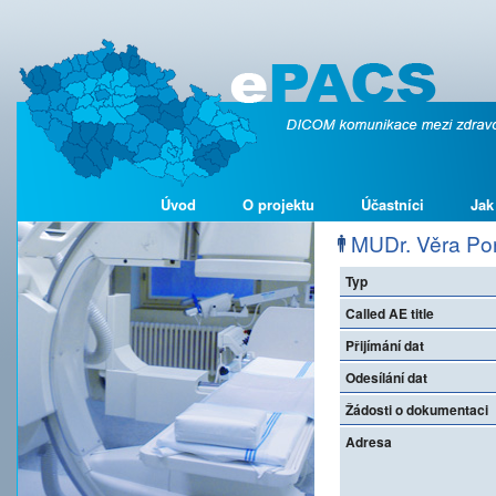
Úvod
O projektu
Účastníci
Jak
MUDr. Věra Po
Typ
Called AE title
Přijímání dat
Odesílání dat
Žádosti o dokumentaci
Adresa