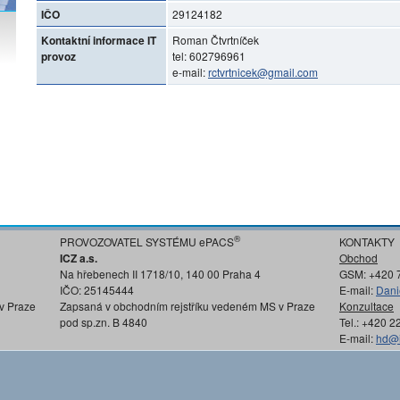
IČO
29124182
Kontaktní informace IT
Roman Čtvrtníček
provoz
tel: 602796961
e-mail:
rctvrtnicek@gmail.com
®
PROVOZOVATEL SYSTÉMU ePACS
KONTAKTY
ICZ a.s.
Obchod
Na hřebenech II 1718/10, 140 00 Praha 4
GSM: +420 
IČO: 25145444
E-mail:
Dani
v Praze
Zapsaná v obchodním rejstříku vedeném MS v Praze
Konzultace
pod sp.zn. B 4840
Tel.: +420 
E-mail:
hd@i