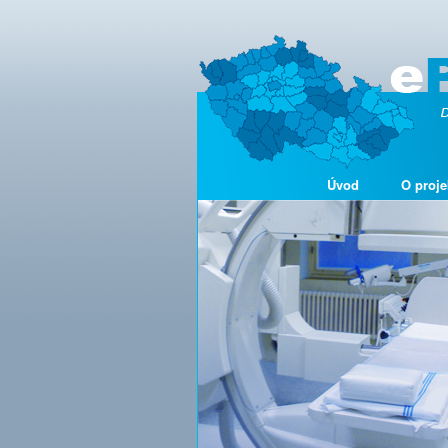
Úvod
O proje