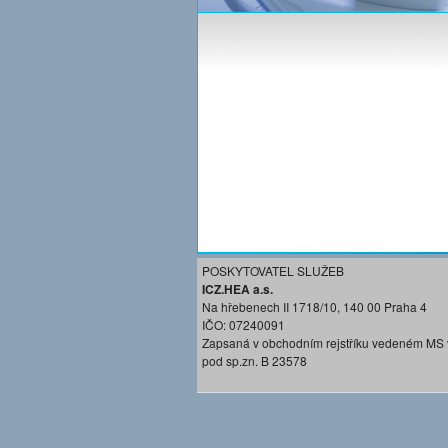
POSKYTOVATEL SLUŽEB
ICZ.HEA a.s.
Na hřebenech II 1718/10, 140 00 Praha 4
IČO: 07240091
Zapsaná v obchodním rejstříku vedeném MS 
pod sp.zn. B 23578