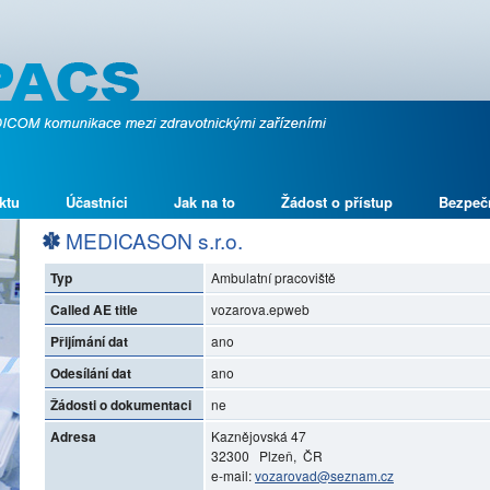
ktu
Účastníci
Jak na to
Žádost o přístup
Bezpeč
MEDICASON s.r.o.
Typ
Ambulatní pracoviště
Called AE title
vozarova.epweb
Přijímání dat
ano
Odesílání dat
ano
Žádosti o dokumentaci
ne
Adresa
Kaznějovská 47
32300 Plzeň, ČR
e-mail:
vozarovad@seznam.cz