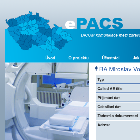
Úvod
O projektu
Účastníci
Jak
RA Miroslav Vot
Typ
Called AE title
Přijímání dat
Odesílání dat
Žádosti o dokumentaci
Adresa