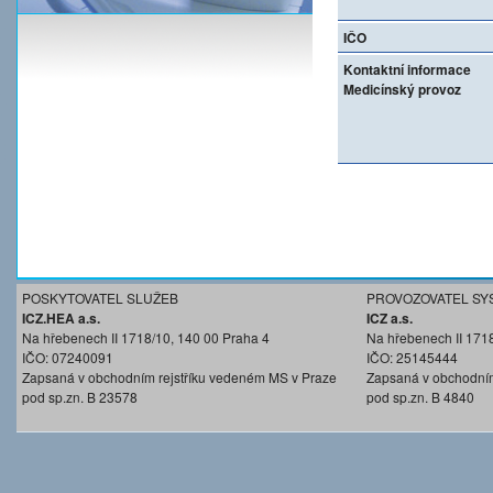
IČO
Kontaktní informace
Medicínský provoz
POSKYTOVATEL SLUŽEB
PROVOZOVATEL SY
ICZ.HEA a.s.
ICZ a.s.
Na hřebenech II 1718/10, 140 00 Praha 4
Na hřebenech II 171
IČO: 07240091
IČO: 25145444
Zapsaná v obchodním rejstříku vedeném MS v Praze
Zapsaná v obchodním
pod sp.zn. B 23578
pod sp.zn. B 4840