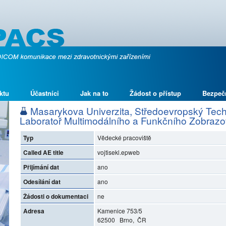
ktu
Účastníci
Jak na to
Žádost o přístup
Bezpeč
Masarykova Univerzita, Středoevropský Techn
Laboratoř Multimodálního a Funkčního Zobrazo
Typ
Vědecké pracoviště
Called AE title
vojtisekl.epweb
Přijímání dat
ano
Odesílání dat
ano
Žádosti o dokumentaci
ne
Adresa
Kamenice 753/5
62500 Brno, ČR