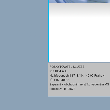
POSKYTOVATEL SLUŽEB
ICZ.HEA a.s.
Na hřebenech II 1718/10, 140 00 Praha 4
IČO: 07240091
Zapsaná v obchodním rejstříku vedeném MS 
pod sp.zn. B 23578