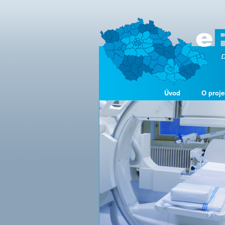
Úvod
O proje