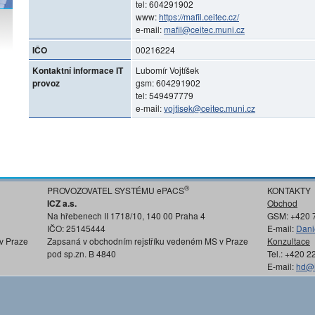
tel: 604291902
www:
https://mafil.ceitec.cz/
e-mail:
mafil@ceitec.muni.cz
IČO
00216224
Kontaktní informace IT
Lubomír Vojtíšek
provoz
gsm: 604291902
tel: 549497779
e-mail:
vojtisek@ceitec.muni.cz
®
PROVOZOVATEL SYSTÉMU ePACS
KONTAKTY
ICZ a.s.
Obchod
Na hřebenech II 1718/10, 140 00 Praha 4
GSM: +420 
IČO: 25145444
E-mail:
Dani
v Praze
Zapsaná v obchodním rejstříku vedeném MS v Praze
Konzultace
pod sp.zn. B 4840
Tel.: +420 
E-mail:
hd@i