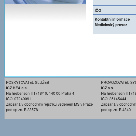
IČO
Kontaktní informace
Medicínský provoz
POSKYTOVATEL SLUŽEB
PROVOZOVATEL SY
ICZ.HEA a.s.
ICZ a.s.
Na hřebenech II 1718/10, 140 00 Praha 4
Na hřebenech II 171
IČO: 07240091
IČO: 25145444
Zapsaná v obchodním rejstříku vedeném MS v Praze
Zapsaná v obchodním
pod sp.zn. B 23578
pod sp.zn. B 4840