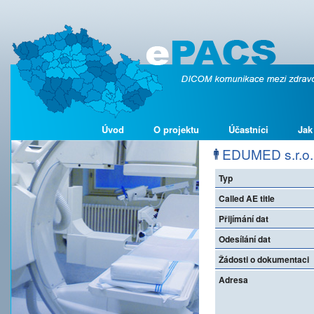
Úvod
O projektu
Účastníci
Jak
EDUMED s.r.o.
Typ
Called AE title
Přijímání dat
Odesílání dat
Žádosti o dokumentaci
Adresa