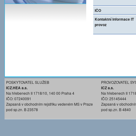
IČO
Kontaktní informace IT
provoz
POSKYTOVATEL SLUŽEB
PROVOZOVATEL SY
ICZ.HEA a.s.
ICZ a.s.
Na hřebenech II 1718/10, 140 00 Praha 4
Na hřebenech II 171
IČO: 07240091
IČO: 25145444
Zapsaná v obchodním rejstříku vedeném MS v Praze
Zapsaná v obchodním
pod sp.zn. B 23578
pod sp.zn. B 4840