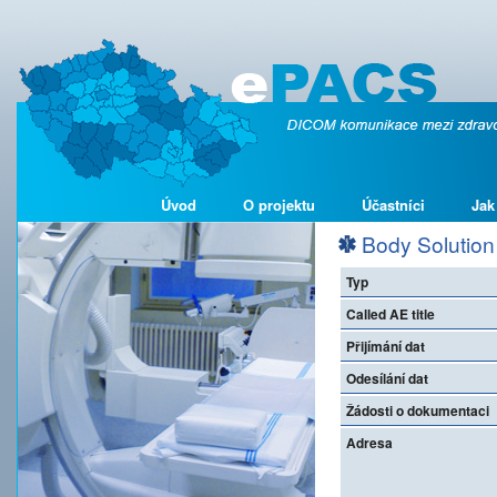
Úvod
O projektu
Účastníci
Jak
Body Solution 
Typ
Called AE title
Přijímání dat
Odesílání dat
Žádosti o dokumentaci
Adresa