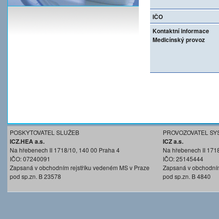
IČO
Kontaktní informace
Medicínský provoz
POSKYTOVATEL SLUŽEB
PROVOZOVATEL SY
ICZ.HEA a.s.
ICZ a.s.
Na hřebenech II 1718/10, 140 00 Praha 4
Na hřebenech II 171
IČO: 07240091
IČO: 25145444
Zapsaná v obchodním rejstříku vedeném MS v Praze
Zapsaná v obchodním
pod sp.zn. B 23578
pod sp.zn. B 4840