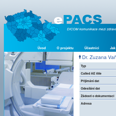
Úvod
O projektu
Účastníci
Jak
Dr. Zuzana Va
Typ
Called AE title
Přijímání dat
Odesílání dat
Žádosti o dokumentaci
Adresa