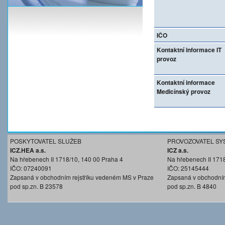
IČO
Kontaktní informace IT
provoz
Kontaktní informace
Medicínský provoz
POSKYTOVATEL SLUŽEB
PROVOZOVATEL SY
ICZ.HEA a.s.
ICZ a.s.
Na hřebenech II 1718/10, 140 00 Praha 4
Na hřebenech II 171
IČO: 07240091
IČO: 25145444
Zapsaná v obchodním rejstříku vedeném MS v Praze
Zapsaná v obchodním
pod sp.zn. B 23578
pod sp.zn. B 4840