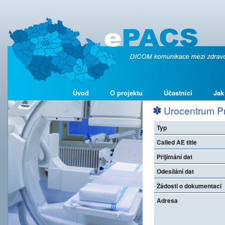
Úvod
O projektu
Účastníci
Jak
Urocentrum P
Typ
Called AE title
Přijímání dat
Odesílání dat
Žádosti o dokumentaci
Adresa