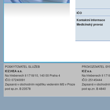
IČO
Kontaktní informace
Medicínský provoz
POSKYTOVATEL SLUŽEB
PROVOZOVATEL SY
ICZ.HEA a.s.
ICZ a.s.
Na hřebenech II 1718/10, 140 00 Praha 4
Na hřebenech II 171
IČO: 07240091
IČO: 25145444
Zapsaná v obchodním rejstříku vedeném MS v Praze
Zapsaná v obchodním
pod sp.zn. B 23578
pod sp.zn. B 4840