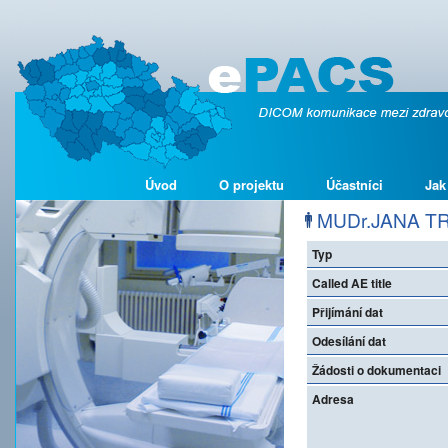
Úvod
O projektu
Účastníci
Jak
MUDr.JANA TRU
Typ
Called AE title
Přijímání dat
Odesílání dat
Žádosti o dokumentaci
Adresa