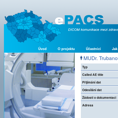
Úvod
O projektu
Účastníci
Jak
MUDr. Trubanov
Typ
Called AE title
Přijímání dat
Odesílání dat
Žádosti o dokumentaci
Adresa