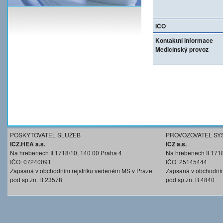
IČO
Kontaktní informace
Medicínský provoz
POSKYTOVATEL SLUŽEB
PROVOZOVATEL SY
ICZ.HEA a.s.
ICZ a.s.
Na hřebenech II 1718/10, 140 00 Praha 4
Na hřebenech II 171
IČO: 07240091
IČO: 25145444
Zapsaná v obchodním rejstříku vedeném MS v Praze
Zapsaná v obchodním
pod sp.zn. B 23578
pod sp.zn. B 4840