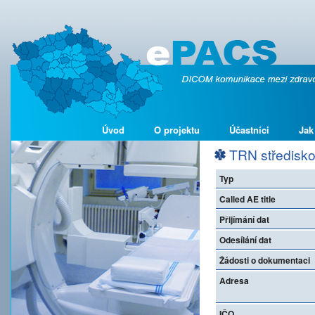
Úvod
O projektu
Účastníci
Jak
TRN středisko 
Typ
Called AE title
Přijímání dat
Odesílání dat
Žádosti o dokumentaci
Adresa
IČO