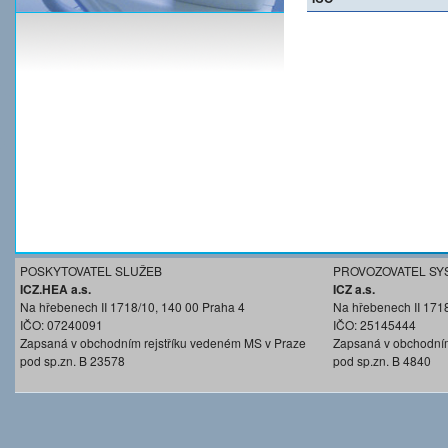
POSKYTOVATEL SLUŽEB
PROVOZOVATEL SY
ICZ.HEA a.s.
ICZ a.s.
Na hřebenech II 1718/10, 140 00 Praha 4
Na hřebenech II 171
IČO: 07240091
IČO: 25145444
Zapsaná v obchodním rejstříku vedeném MS v Praze
Zapsaná v obchodním
pod sp.zn. B 23578
pod sp.zn. B 4840