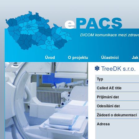
Úvod
O projektu
Účastníci
Jak
TreeDK s.r.o.
Typ
Called AE title
Přijímání dat
Odesílání dat
Žádosti o dokumentaci
Adresa