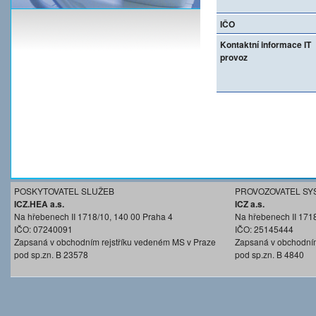
IČO
Kontaktní informace IT
provoz
POSKYTOVATEL SLUŽEB
PROVOZOVATEL SY
ICZ.HEA a.s.
ICZ a.s.
Na hřebenech II 1718/10, 140 00 Praha 4
Na hřebenech II 171
IČO: 07240091
IČO: 25145444
Zapsaná v obchodním rejstříku vedeném MS v Praze
Zapsaná v obchodním
pod sp.zn. B 23578
pod sp.zn. B 4840