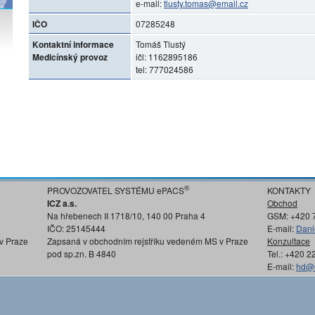
e-mail:
tlusty.tomas@email.cz
IČO
07285248
Kontaktní informace
Tomáš Tlustý
Medicínský provoz
ičl: 1162895186
tel: 777024586
®
PROVOZOVATEL SYSTÉMU ePACS
KONTAKTY
ICZ a.s.
Obchod
Na hřebenech II 1718/10, 140 00 Praha 4
GSM: +420 
IČO: 25145444
E-mail:
Dani
v Praze
Zapsaná v obchodním rejstříku vedeném MS v Praze
Konzultace
pod sp.zn. B 4840
Tel.: +420 
E-mail:
hd@i