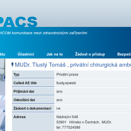
ktu
Účastníci
Jak na to
Žádost o přístup
Bezpeč
MUDr. Tlustý Tomáš , privátní chirurgická am
Typ
Privátní praxe
Called AE title
tlusty.epweb
Přijímání dat
ano
Odesílání dat
ano
Žádosti o dokumentaci
ne
Adresa
Nádražní 548
53901 Hlinsko v Čechách, MUDr.
tel: 777024586