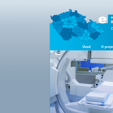
Úvod
O proje