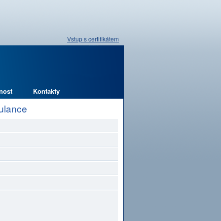
Vstup s certifikátem
nost
Kontakty
bulance