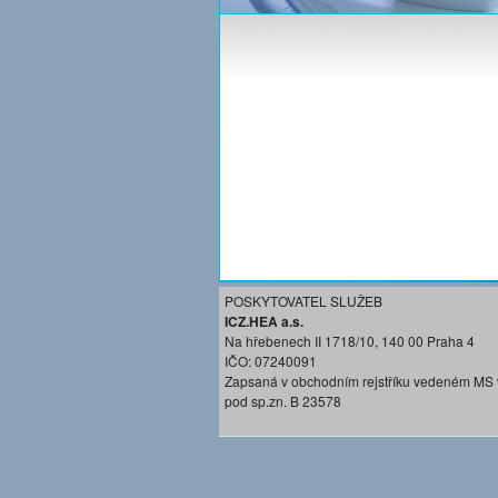
POSKYTOVATEL SLUŽEB
ICZ.HEA a.s.
Na hřebenech II 1718/10, 140 00 Praha 4
IČO: 07240091
Zapsaná v obchodním rejstříku vedeném MS 
pod sp.zn. B 23578