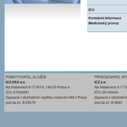
IČO
Kontaktní informace
Medicínský provoz
POSKYTOVATEL SLUŽEB
PROVOZOVATEL SY
ICZ.HEA a.s.
ICZ a.s.
Na hřebenech II 1718/10, 140 00 Praha 4
Na hřebenech II 171
IČO: 07240091
IČO: 25145444
Zapsaná v obchodním rejstříku vedeném MS v Praze
Zapsaná v obchodním
pod sp.zn. B 23578
pod sp.zn. B 4840