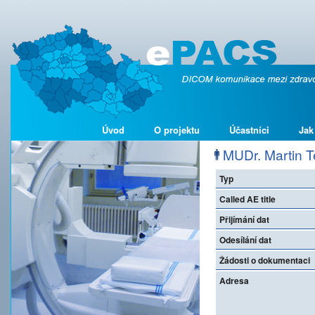
Úvod
O projektu
Účastníci
Jak
MUDr. Martin T
Typ
Called AE title
Přijímání dat
Odesílání dat
Žádosti o dokumentaci
Adresa