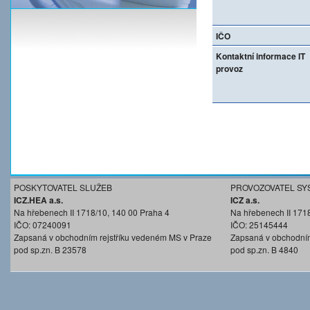
IČO
Kontaktní informace IT
provoz
POSKYTOVATEL SLUŽEB
PROVOZOVATEL SY
ICZ.HEA a.s.
ICZ a.s.
Na hřebenech II 1718/10, 140 00 Praha 4
Na hřebenech II 171
IČO: 07240091
IČO: 25145444
Zapsaná v obchodním rejstříku vedeném MS v Praze
Zapsaná v obchodním
pod sp.zn. B 23578
pod sp.zn. B 4840