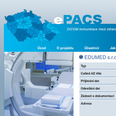
Úvod
O projektu
Účastníci
Jak
EDUMED s.r.o
Typ
Called AE title
Přijímání dat
Odesílání dat
Žádosti o dokumentaci
Adresa