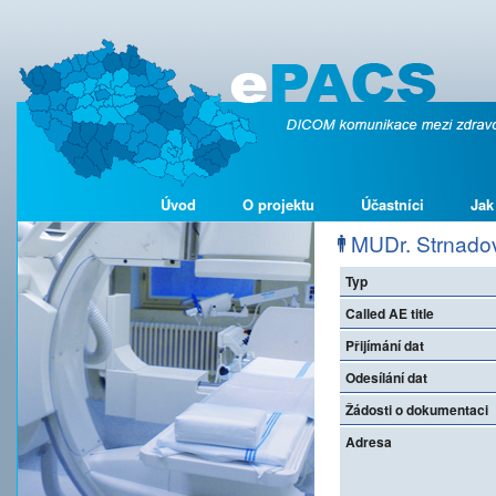
Úvod
O projektu
Účastníci
Jak
MUDr. Strnadov
Typ
Called AE title
Přijímání dat
Odesílání dat
Žádosti o dokumentaci
Adresa