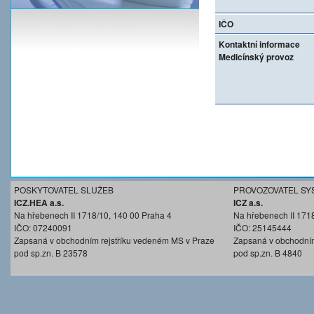
IČO
Kontaktní informace
Medicínský provoz
POSKYTOVATEL SLUŽEB
PROVOZOVATEL SY
ICZ.HEA a.s.
ICZ a.s.
Na hřebenech II 1718/10, 140 00 Praha 4
Na hřebenech II 171
IČO: 07240091
IČO: 25145444
Zapsaná v obchodním rejstříku vedeném MS v Praze
Zapsaná v obchodním
pod sp.zn. B 23578
pod sp.zn. B 4840