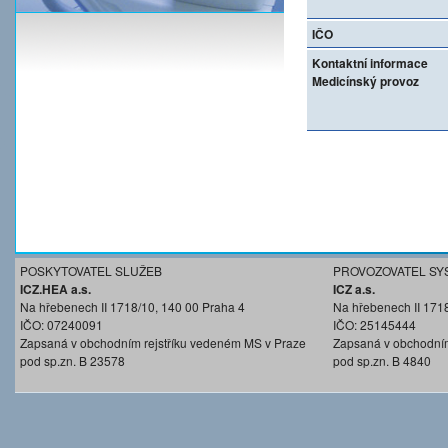
IČO
Kontaktní informace
Medicínský provoz
POSKYTOVATEL SLUŽEB
PROVOZOVATEL SY
ICZ.HEA a.s.
ICZ a.s.
Na hřebenech II 1718/10, 140 00 Praha 4
Na hřebenech II 171
IČO: 07240091
IČO: 25145444
Zapsaná v obchodním rejstříku vedeném MS v Praze
Zapsaná v obchodním
pod sp.zn. B 23578
pod sp.zn. B 4840