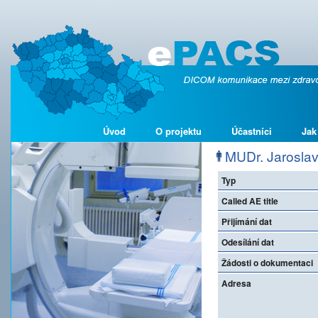
Úvod
O projektu
Účastníci
Jak
MUDr. Jaroslav
Typ
Called AE title
Přijímání dat
Odesílání dat
Žádosti o dokumentaci
Adresa