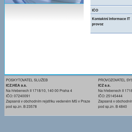
IČO
Kontaktní informace IT
provoz
POSKYTOVATEL SLUŽEB
PROVOZOVATEL SY
ICZ.HEA a.s.
ICZ a.s.
Na hřebenech II 1718/10, 140 00 Praha 4
Na hřebenech II 171
IČO: 07240091
IČO: 25145444
Zapsaná v obchodním rejstříku vedeném MS v Praze
Zapsaná v obchodním
pod sp.zn. B 23578
pod sp.zn. B 4840