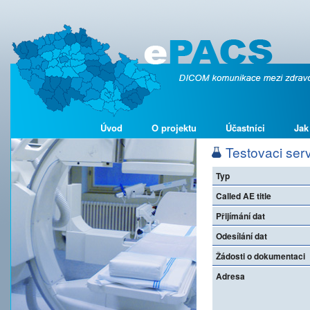
Úvod
O projektu
Účastníci
Jak
Testovaci ser
Typ
Called AE title
Přijímání dat
Odesílání dat
Žádosti o dokumentaci
Adresa