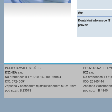
IČO
Kontaktní informace IT
provoz
POSKYTOVATEL SLUŽEB
PROVOZOVATEL SY
ICZ.HEA a.s.
ICZ a.s.
Na hřebenech II 1718/10, 140 00 Praha 4
Na hřebenech II 171
IČO: 07240091
IČO: 25145444
Zapsaná v obchodním rejstříku vedeném MS v Praze
Zapsaná v obchodním
pod sp.zn. B 23578
pod sp.zn. B 4840