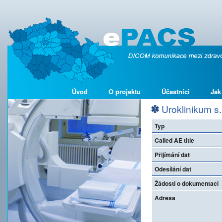
Úvod
O projektu
Účastníci
Jak
Uroklinikum s.r
Typ
Called AE title
Přijímání dat
Odesílání dat
Žádosti o dokumentaci
Adresa