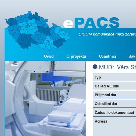
Úvod
O projektu
Účastníci
Jak
MUDr. Věra S
Typ
Called AE title
Přijímání dat
Odesílání dat
Žádosti o dokumentaci
Adresa