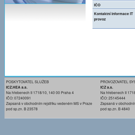
IČO
Kontaktní informace IT
provoz
POSKYTOVATEL SLUŽEB
PROVOZOVATEL SY
ICZ.HEA a.s.
ICZ a.s.
Na hřebenech II 1718/10, 140 00 Praha 4
Na hřebenech II 171
IČO: 07240091
IČO: 25145444
Zapsaná v obchodním rejstříku vedeném MS v Praze
Zapsaná v obchodním
pod sp.zn. B 23578
pod sp.zn. B 4840