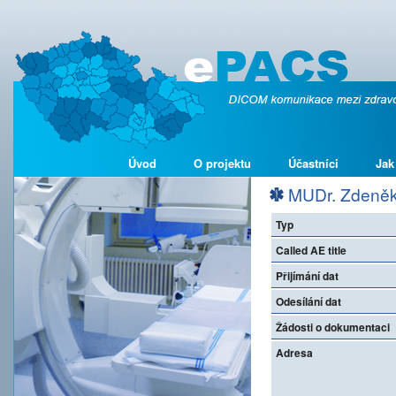
Úvod
O projektu
Účastníci
Jak
MUDr. Zdeněk Š
Typ
Called AE title
Přijímání dat
Odesílání dat
Žádosti o dokumentaci
Adresa