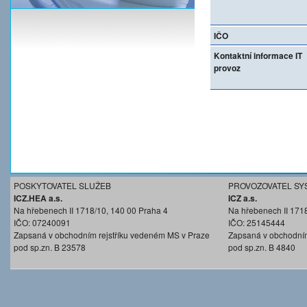
IČO
Kontaktní informace IT
provoz
POSKYTOVATEL SLUŽEB
PROVOZOVATEL SY
ICZ.HEA a.s.
ICZ a.s.
Na hřebenech II 1718/10, 140 00 Praha 4
Na hřebenech II 171
IČO: 07240091
IČO: 25145444
Zapsaná v obchodním rejstříku vedeném MS v Praze
Zapsaná v obchodním
pod sp.zn. B 23578
pod sp.zn. B 4840