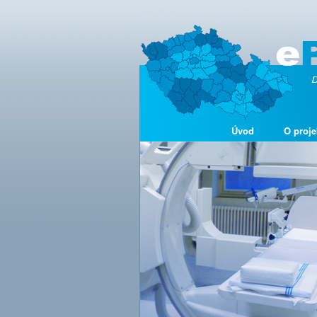
Úvod
O proje