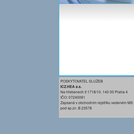
POSKYTOVATEL SLUŽEB
ICZ.HEA a.s.
Na hřebenech II 1718/10, 140 00 Praha 4
IČO: 07240091
Zapsaná v obchodním rejstříku vedeném MS 
pod sp.zn. B 23578