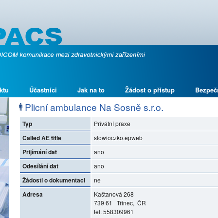
ktu
Účastníci
Jak na to
Žádost o přístup
Bezpeč
Plicní ambulance Na Sosně s.r.o.
Typ
Privátní praxe
Called AE title
slowioczko.epweb
Přijímání dat
ano
Odesílání dat
ano
Žádosti o dokumentaci
ne
Adresa
Kaštanová 268
739 61 Třinec, ČR
tel: 558309961