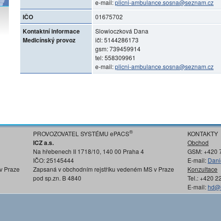
e-mail:
plicni-ambulance.sosna@seznam.cz
IČO
01675702
Kontaktní informace
Slowioczková Dana
Medicínský provoz
ičl: 5144286173
gsm: 739459914
tel: 558309961
e-mail:
plicni-ambulance.sosna@seznam.cz
®
PROVOZOVATEL SYSTÉMU ePACS
KONTAKTY
ICZ a.s.
Obchod
Na hřebenech II 1718/10, 140 00 Praha 4
GSM: +420 
IČO: 25145444
E-mail:
Dani
v Praze
Zapsaná v obchodním rejstříku vedeném MS v Praze
Konzultace
pod sp.zn. B 4840
Tel.: +420 
E-mail:
hd@i