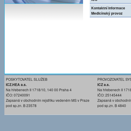
Kontaktní informace
Medicínský provoz
POSKYTOVATEL SLUŽEB
PROVOZOVATEL SY
ICZ.HEA a.s.
ICZ a.s.
Na hřebenech II 1718/10, 140 00 Praha 4
Na hřebenech II 171
IČO: 07240091
IČO: 25145444
Zapsaná v obchodním rejstříku vedeném MS v Praze
Zapsaná v obchodním
pod sp.zn. B 23578
pod sp.zn. B 4840