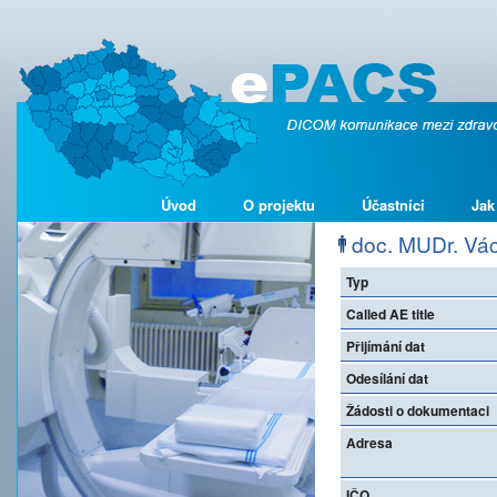
Úvod
O projektu
Účastníci
Jak
doc. MUDr. Vá
Typ
Called AE title
Přijímání dat
Odesílání dat
Žádosti o dokumentaci
Adresa
IČO