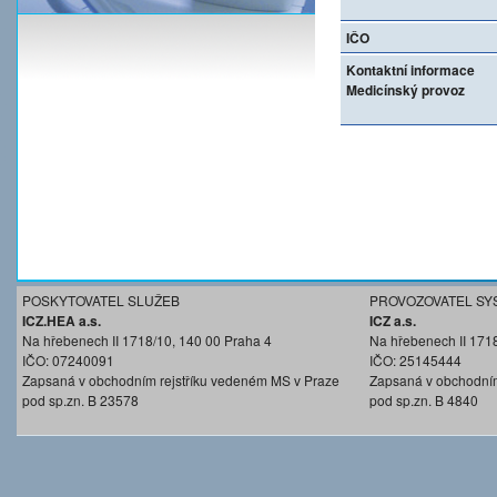
IČO
Kontaktní informace
Medicínský provoz
POSKYTOVATEL SLUŽEB
PROVOZOVATEL SY
ICZ.HEA a.s.
ICZ a.s.
Na hřebenech II 1718/10, 140 00 Praha 4
Na hřebenech II 171
IČO: 07240091
IČO: 25145444
Zapsaná v obchodním rejstříku vedeném MS v Praze
Zapsaná v obchodním
pod sp.zn. B 23578
pod sp.zn. B 4840