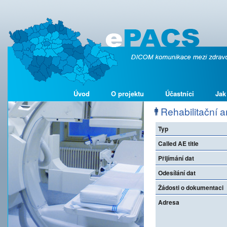
Úvod
O projektu
Účastníci
Jak
Rehabilitační
Typ
Called AE title
Přijímání dat
Odesílání dat
Žádosti o dokumentaci
Adresa