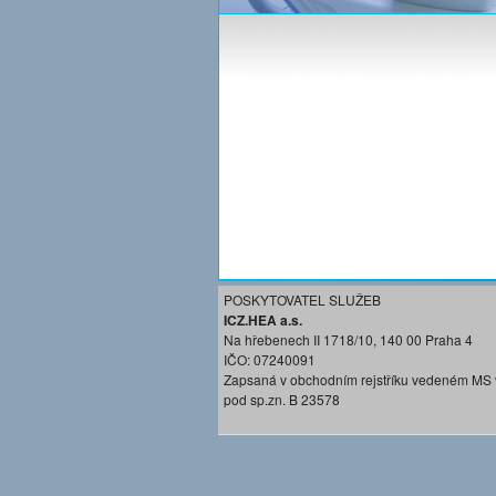
POSKYTOVATEL SLUŽEB
ICZ.HEA a.s.
Na hřebenech II 1718/10, 140 00 Praha 4
IČO: 07240091
Zapsaná v obchodním rejstříku vedeném MS 
pod sp.zn. B 23578