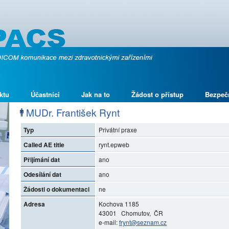
ktu
Účastníci
Jak na to
Žádost o přístup
Bezpeč
MUDr. František Rynt
Typ
Privátní praxe
Called AE title
rynt.epweb
Přijímání dat
ano
Odesílání dat
ano
Žádosti o dokumentaci
ne
Adresa
Kochova 1185
43001 Chomutov, ČR
e-mail:
frynt@seznam.cz