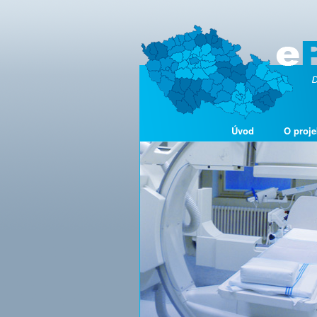
Úvod
O proje