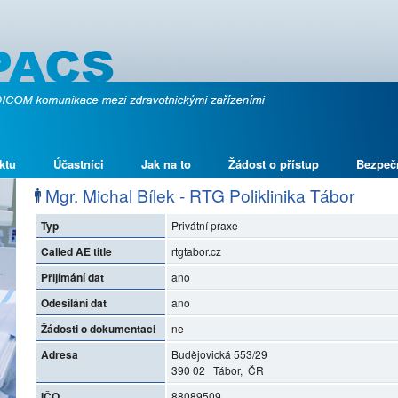
ktu
Účastníci
Jak na to
Žádost o přístup
Bezpeč
Mgr. Michal Bílek - RTG Poliklinika Tábor
Typ
Privátní praxe
Called AE title
rtgtabor.cz
Přijímání dat
ano
Odesílání dat
ano
Žádosti o dokumentaci
ne
Adresa
Budějovická 553/29
390 02 Tábor, ČR
IČO
88089509