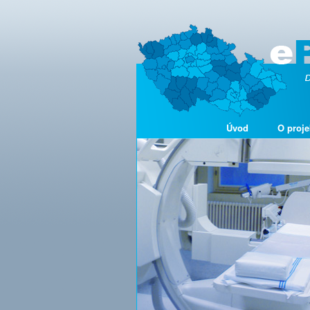
Úvod
O proje