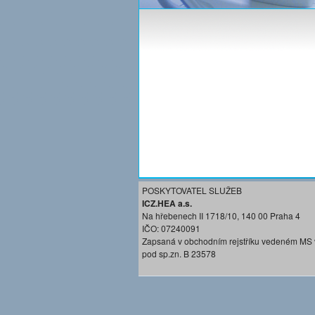
POSKYTOVATEL SLUŽEB
ICZ.HEA a.s.
Na hřebenech II 1718/10, 140 00 Praha 4
IČO: 07240091
Zapsaná v obchodním rejstříku vedeném MS 
pod sp.zn. B 23578