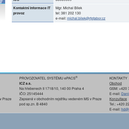
Kontaktní informace IT
Mgr. Michal Bílek
provoz
tel: 381 202 130
e-mail:
michal.bilek@rtgtabor.cz
®
PROVOZOVATEL SYSTÉMU ePACS
KONTAKTY
ICZ a.s.
Obchod
Na hřebenech II 1718/10, 140 00 Praha 4
GSM: +420 
IČO: 25145444
E-mail:
Dani
v Praze
Zapsaná v obchodním rejstříku vedeném MS v Praze
Konzultace
pod sp.zn. B 4840
Tel.: +420 
E-mail:
hd@i