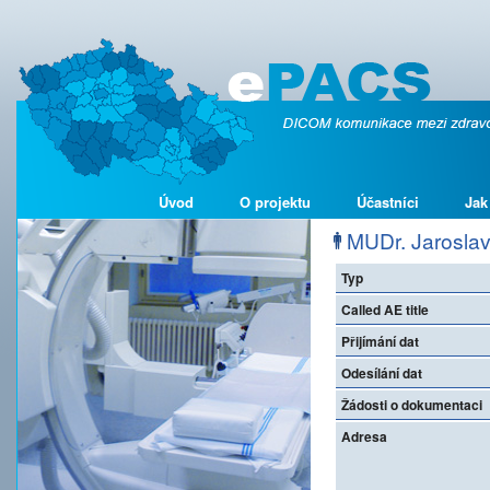
Úvod
O projektu
Účastníci
Jak
MUDr. Jarosla
Typ
Called AE title
Přijímání dat
Odesílání dat
Žádosti o dokumentaci
Adresa