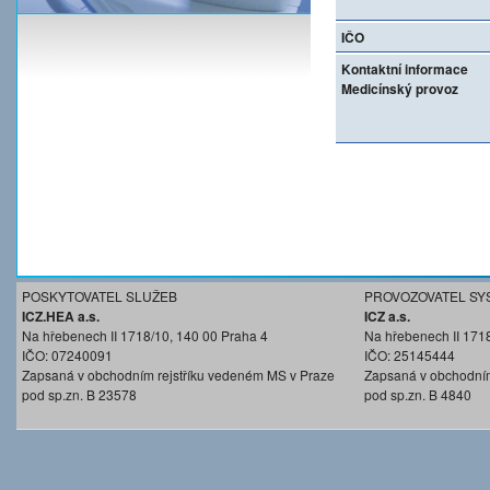
IČO
Kontaktní informace
Medicínský provoz
POSKYTOVATEL SLUŽEB
PROVOZOVATEL SY
ICZ.HEA a.s.
ICZ a.s.
Na hřebenech II 1718/10, 140 00 Praha 4
Na hřebenech II 171
IČO: 07240091
IČO: 25145444
Zapsaná v obchodním rejstříku vedeném MS v Praze
Zapsaná v obchodním
pod sp.zn. B 23578
pod sp.zn. B 4840