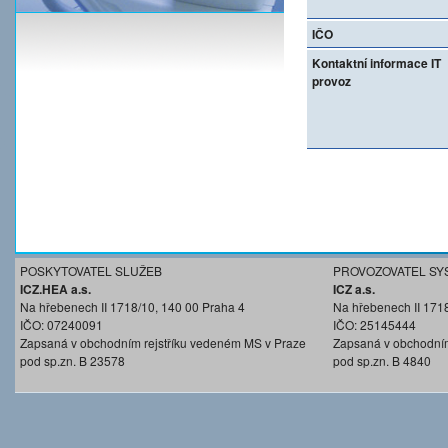
IČO
Kontaktní informace IT
provoz
POSKYTOVATEL SLUŽEB
PROVOZOVATEL SY
ICZ.HEA a.s.
ICZ a.s.
Na hřebenech II 1718/10, 140 00 Praha 4
Na hřebenech II 171
IČO: 07240091
IČO: 25145444
Zapsaná v obchodním rejstříku vedeném MS v Praze
Zapsaná v obchodním
pod sp.zn. B 23578
pod sp.zn. B 4840