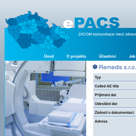
Úvod
O projektu
Účastníci
Jak
Remedis s.r.o
Typ
Called AE title
Přijímání dat
Odesílání dat
Žádosti o dokumentaci
Adresa