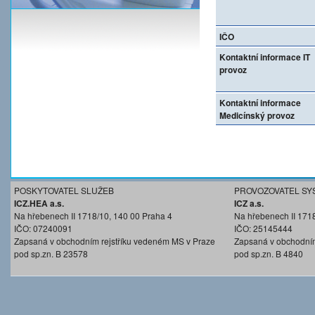
IČO
Kontaktní informace IT
provoz
Kontaktní informace
Medicínský provoz
POSKYTOVATEL SLUŽEB
PROVOZOVATEL SY
ICZ.HEA a.s.
ICZ a.s.
Na hřebenech II 1718/10, 140 00 Praha 4
Na hřebenech II 171
IČO: 07240091
IČO: 25145444
Zapsaná v obchodním rejstříku vedeném MS v Praze
Zapsaná v obchodním
pod sp.zn. B 23578
pod sp.zn. B 4840