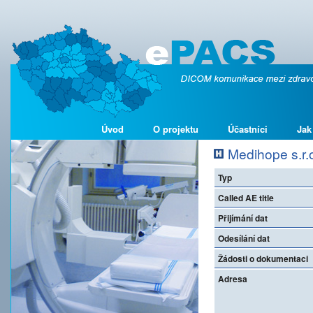
Úvod
O projektu
Účastníci
Jak
Medihope s.r.o
Typ
Called AE title
Přijímání dat
Odesílání dat
Žádosti o dokumentaci
Adresa