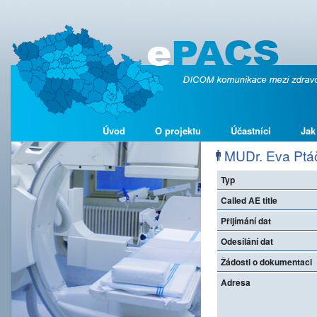
Úvod
O projektu
Účastníci
Jak
MUDr. Eva Ptáč
Typ
Called AE title
Přijímání dat
Odesílání dat
Žádosti o dokumentaci
Adresa