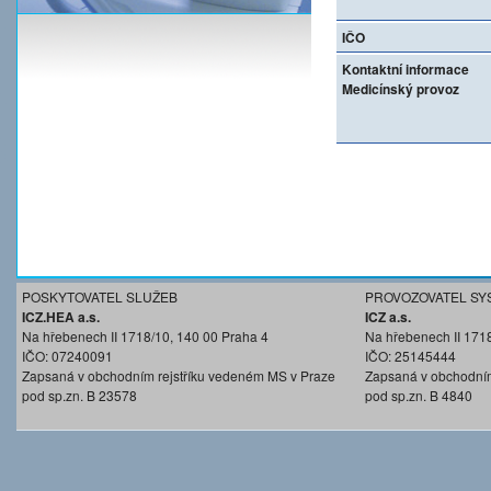
IČO
Kontaktní informace
Medicínský provoz
POSKYTOVATEL SLUŽEB
PROVOZOVATEL SY
ICZ.HEA a.s.
ICZ a.s.
Na hřebenech II 1718/10, 140 00 Praha 4
Na hřebenech II 171
IČO: 07240091
IČO: 25145444
Zapsaná v obchodním rejstříku vedeném MS v Praze
Zapsaná v obchodním
pod sp.zn. B 23578
pod sp.zn. B 4840