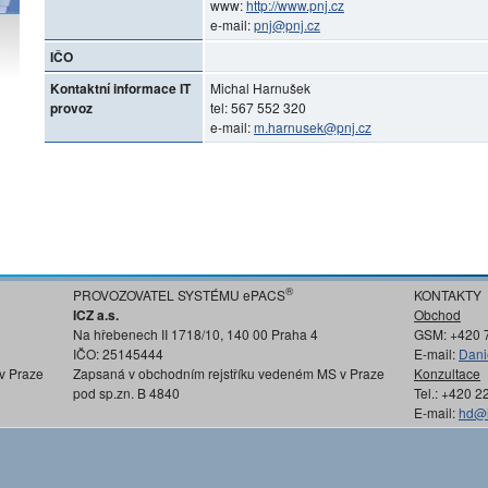
www:
http://www.pnj.cz
e-mail:
pnj@pnj.cz
IČO
Kontaktní informace IT
Michal Harnušek
provoz
tel: 567 552 320
e-mail:
m.harnusek@pnj.cz
®
PROVOZOVATEL SYSTÉMU ePACS
KONTAKTY
ICZ a.s.
Obchod
Na hřebenech II 1718/10, 140 00 Praha 4
GSM: +420 
IČO: 25145444
E-mail:
Dani
v Praze
Zapsaná v obchodním rejstříku vedeném MS v Praze
Konzultace
pod sp.zn. B 4840
Tel.: +420 
E-mail:
hd@i