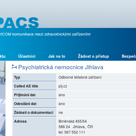
ktu
Účastníci
Jak na to
Žádost o přístup
Bezpeč
Psychiatrická nemocnice Jihlava
Typ
Odborné léčebné zařízení
Called AE title
plj.cz
Přijímání dat
ano
Odesílání dat
ano
Žádosti o dokumentaci
ne
Adresa
Brněnská 455/54
586 24 Jihlava, ČR
tel: 567 552 111