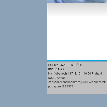
POSKYTOVATEL SLUŽEB
ICZ.HEA a.s.
Na hřebenech II 1718/10, 140 00 Praha 4
IČO: 07240091
Zapsaná v obchodním rejstříku vedeném MS 
pod sp.zn. B 23578