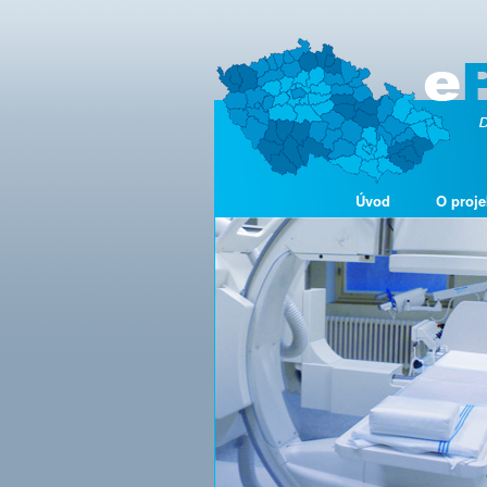
Úvod
O proje