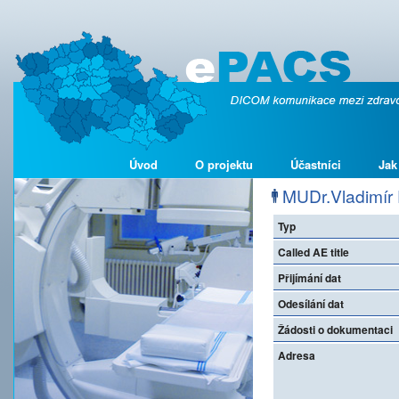
Úvod
O projektu
Účastníci
Jak
MUDr.Vladimír P
Typ
Called AE title
Přijímání dat
Odesílání dat
Žádosti o dokumentaci
Adresa