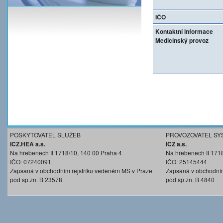
IČO
Kontaktní informace
Medicínský provoz
POSKYTOVATEL SLUŽEB
PROVOZOVATEL SY
ICZ.HEA a.s.
ICZ a.s.
Na hřebenech II 1718/10, 140 00 Praha 4
Na hřebenech II 171
IČO: 07240091
IČO: 25145444
Zapsaná v obchodním rejstříku vedeném MS v Praze
Zapsaná v obchodním
pod sp.zn. B 23578
pod sp.zn. B 4840